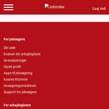
Log ind
For jobsøgere
Din side
Evaluer din arbejdsplads
Se evalueringer
Opret profil
Apps til jobsøgning
Kaares Klumme
Ansøgningsmaskinen
Support for jobsøgere
For arbejdsgivere