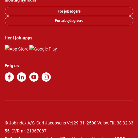
Modtag nyheder
For jobsøgere
For arbejdsgivere
Hent job-apps
Følg os
© Jobindex A/S, Carl Jacobsens Vej 29-31, 2500 Valby,
Tlf.
38 32 33
55
, CVR-nr. 21367087