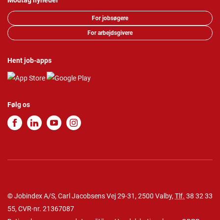
Modtag nyheder
For jobsøgere
For arbejdsgivere
Hent job-apps
Følg os
© Jobindex A/S, Carl Jacobsens Vej 29-31, 2500 Valby,
Tlf.
38 32 33
55
, CVR-nr. 21367087