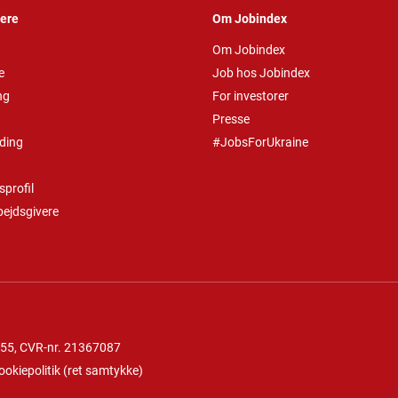
vere
Om Jobindex
Om Jobindex
e
Job hos Jobindex
ng
For investorer
Presse
ding
#JobsForUkraine
profil
bejdsgivere
 55
, CVR-nr. 21367087
ookiepolitik
(
ret samtykke
)