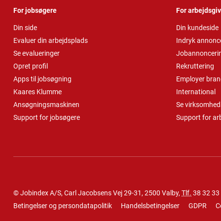
For jobsøgere
For arbejdsgi
Din side
Din kundeside
Evaluer din arbejdsplads
Indryk annonc
Se evalueringer
Jobannonceri
Opret profil
Rekruttering
Apps til jobsøgning
Employer bran
Kaares Klumme
International
Ansøgningsmaskinen
Se virksomheds
Support for jobsøgere
Support for ar
© Jobindex A/S, Carl Jacobsens Vej 29-31, 2500 Valby,
Tlf.
38 32 33
Betingelser og persondatapolitik
Handelsbetingelser
GDPR
C