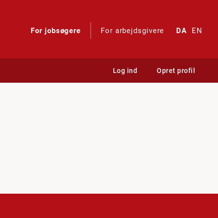
For jobsøgere
For arbejdsgivere
DA
EN
Log ind
Opret profil