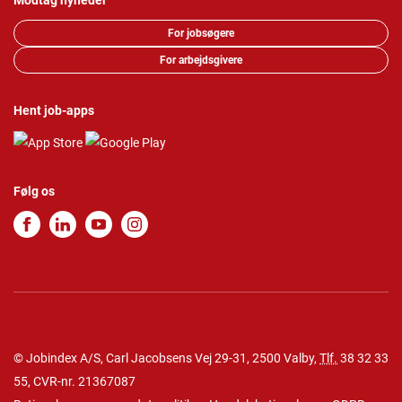
Modtag nyheder
For jobsøgere
For arbejdsgivere
Hent job-apps
Følg os
© Jobindex A/S, Carl Jacobsens Vej 29-31, 2500 Valby,
Tlf.
38 32 33
55
, CVR-nr. 21367087