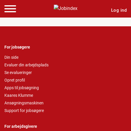
Log ind
For jobsøgere
Din side
Evaluer din arbejdsplads
Se evalueringer
Opret profil
Apps til jobsøgning
Kaares Klumme
Ansøgningsmaskinen
Support for jobsøgere
For arbejdsgivere