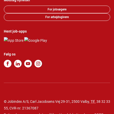
Modtag nyheder
For jobsøgere
For arbejdsgivere
Hent job-apps
Følg os
© Jobindex A/S, Carl Jacobsens Vej 29-31, 2500 Valby,
Tlf.
38 32 33
55
, CVR-nr. 21367087