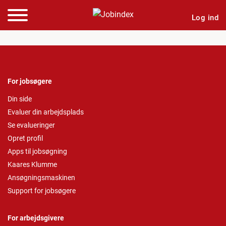
Log ind
For jobsøgere
Din side
Evaluer din arbejdsplads
Se evalueringer
Opret profil
Apps til jobsøgning
Kaares Klumme
Ansøgningsmaskinen
Support for jobsøgere
For arbejdsgivere