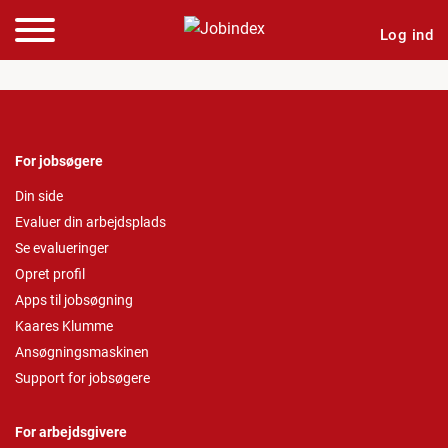
Log ind
For jobsøgere
Din side
Evaluer din arbejdsplads
Se evalueringer
Opret profil
Apps til jobsøgning
Kaares Klumme
Ansøgningsmaskinen
Support for jobsøgere
For arbejdsgivere