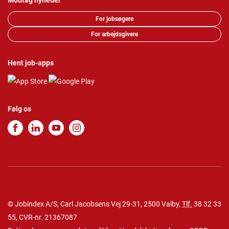
Modtag nyheder
For jobsøgere
For arbejdsgivere
Hent job-apps
Følg os
© Jobindex A/S, Carl Jacobsens Vej 29-31, 2500 Valby,
Tlf.
38 32 33
55
, CVR-nr. 21367087