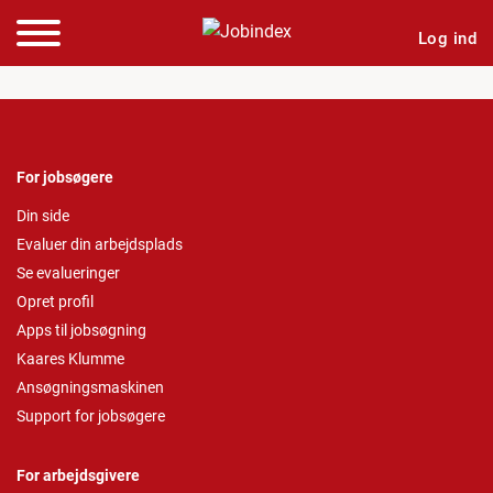
Log ind
For jobsøgere
Din side
Evaluer din arbejdsplads
Se evalueringer
Opret profil
Apps til jobsøgning
Kaares Klumme
Ansøgningsmaskinen
Support for jobsøgere
For arbejdsgivere