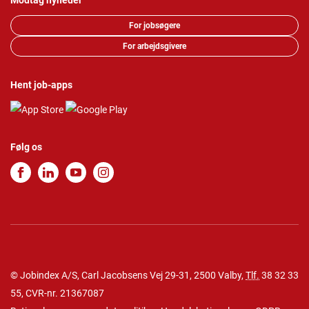
Modtag nyheder
For jobsøgere
For arbejdsgivere
Hent job-apps
Følg os
© Jobindex A/S, Carl Jacobsens Vej 29-31, 2500 Valby,
Tlf.
38 32 33
55
, CVR-nr. 21367087