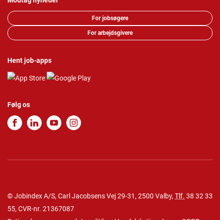
Modtag nyheder
For jobsøgere
For arbejdsgivere
Hent job-apps
Følg os
© Jobindex A/S, Carl Jacobsens Vej 29-31, 2500 Valby,
Tlf.
38 32 33
55
, CVR-nr. 21367087