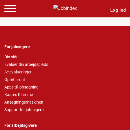
Log ind
For jobsøgere
Din side
Evaluer din arbejdsplads
Se evalueringer
Opret profil
Apps til jobsøgning
Kaares Klumme
Ansøgningsmaskinen
Support for jobsøgere
For arbejdsgivere