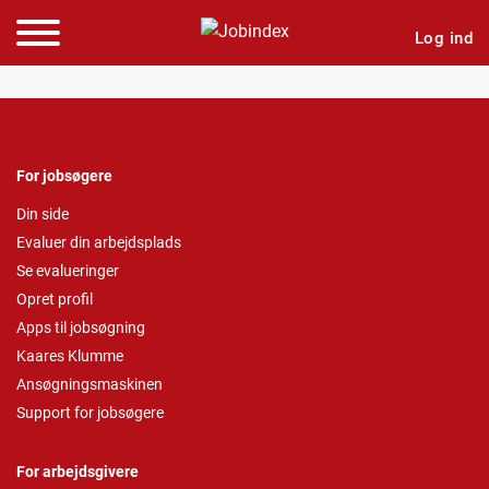
Log ind
For jobsøgere
Din side
Evaluer din arbejdsplads
Se evalueringer
Opret profil
Apps til jobsøgning
Kaares Klumme
Ansøgningsmaskinen
Support for jobsøgere
For arbejdsgivere