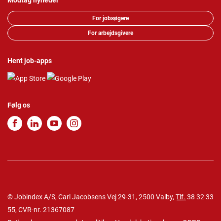
Modtag nyheder
For jobsøgere
For arbejdsgivere
Hent job-apps
Følg os
© Jobindex A/S, Carl Jacobsens Vej 29-31, 2500 Valby,
Tlf.
38 32 33
55
, CVR-nr. 21367087