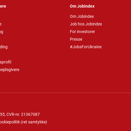
vere
Om Jobindex
Om Jobindex
e
Job hos Jobindex
ng
For investorer
Presse
ding
#JobsForUkraine
profil
bejdsgivere
 55
, CVR-nr. 21367087
ookiepolitik
(
ret samtykke
)