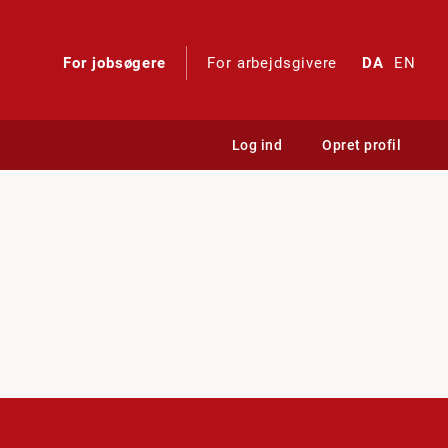
For jobsøgere
For arbejdsgivere
DA
EN
Log ind
Opret profil