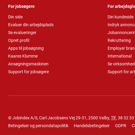
For jobsøgere
For arbejdsgi
Din side
Din kundeside
Evaluer din arbejdsplads
Indryk annonc
Se evalueringer
Jobannonceri
Opret profil
Rekruttering
Apps til jobsøgning
Employer bran
Kaares Klumme
International
Ansøgningsmaskinen
Se virksomheds
Support for jobsøgere
Support for ar
© Jobindex A/S, Carl Jacobsens Vej 29-31, 2500 Valby,
Tlf.
38 32 33
Betingelser og persondatapolitik
Handelsbetingelser
GDPR
C