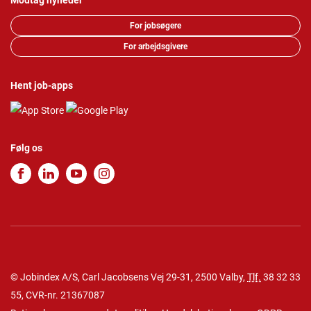
Modtag nyheder
For jobsøgere
For arbejdsgivere
Hent job-apps
Følg os
© Jobindex A/S, Carl Jacobsens Vej 29-31, 2500 Valby,
Tlf.
38 32 33
55
, CVR-nr. 21367087