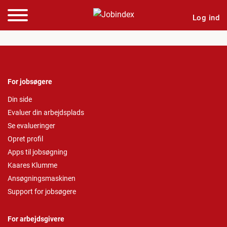
Log ind
For jobsøgere
Din side
Evaluer din arbejdsplads
Se evalueringer
Opret profil
Apps til jobsøgning
Kaares Klumme
Ansøgningsmaskinen
Support for jobsøgere
For arbejdsgivere