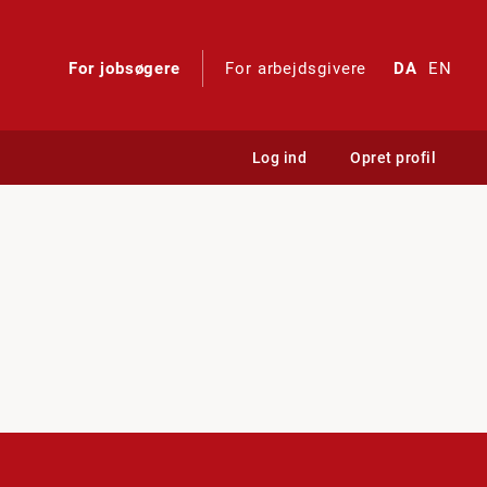
For jobsøgere
For arbejdsgivere
DA
EN
Log ind
Opret profil