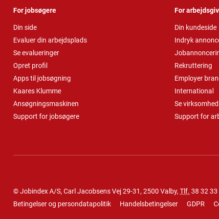
For jobsøgere
For arbejdsgi
Din side
Din kundeside
Evaluer din arbejdsplads
Indryk annonc
Se evalueringer
Jobannonceri
Opret profil
Rekruttering
Apps til jobsøgning
Employer bran
Kaares Klumme
International
Ansøgningsmaskinen
Se virksomheds
Support for jobsøgere
Support for ar
© Jobindex A/S, Carl Jacobsens Vej 29-31, 2500 Valby,
Tlf.
38 32 33
Betingelser og persondatapolitik
Handelsbetingelser
GDPR
C