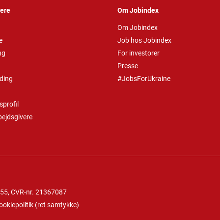
vere
Om Jobindex
Om Jobindex
e
Job hos Jobindex
ng
For investorer
Presse
ding
#JobsForUkraine
profil
bejdsgivere
 55
, CVR-nr. 21367087
ookiepolitik
(
ret samtykke
)