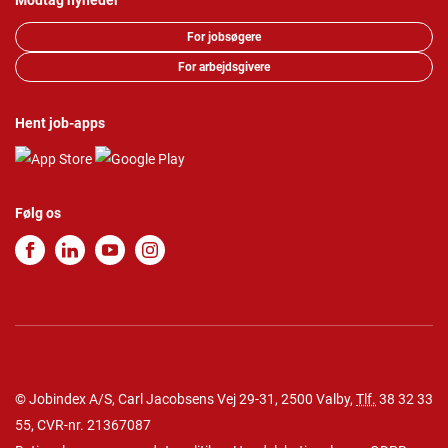
Modtag nyheder
For jobsøgere
For arbejdsgivere
Hent job-apps
Følg os
© Jobindex A/S, Carl Jacobsens Vej 29-31, 2500 Valby,
Tlf.
38 32 33
55
, CVR-nr. 21367087