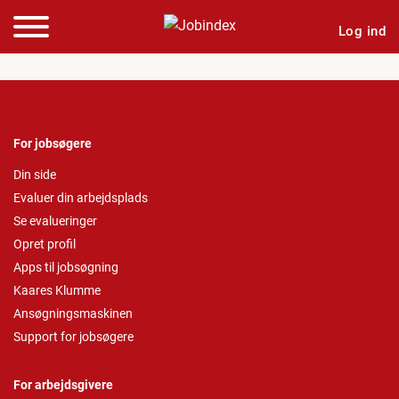
Log ind
For jobsøgere
Din side
Evaluer din arbejdsplads
Se evalueringer
Opret profil
Apps til jobsøgning
Kaares Klumme
Ansøgningsmaskinen
Support for jobsøgere
For arbejdsgivere