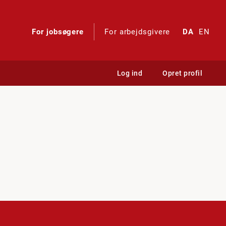
For jobsøgere
For arbejdsgivere
DA
EN
Log ind
Opret profil