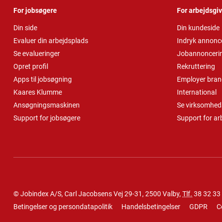
For jobsøgere
For arbejdsgi
Din side
Din kundeside
Evaluer din arbejdsplads
Indryk annonc
Se evalueringer
Jobannonceri
Opret profil
Rekruttering
Apps til jobsøgning
Employer bran
Kaares Klumme
International
Ansøgningsmaskinen
Se virksomheds
Support for jobsøgere
Support for ar
© Jobindex A/S, Carl Jacobsens Vej 29-31, 2500 Valby,
Tlf.
38 32 33
Betingelser og persondatapolitik
Handelsbetingelser
GDPR
C