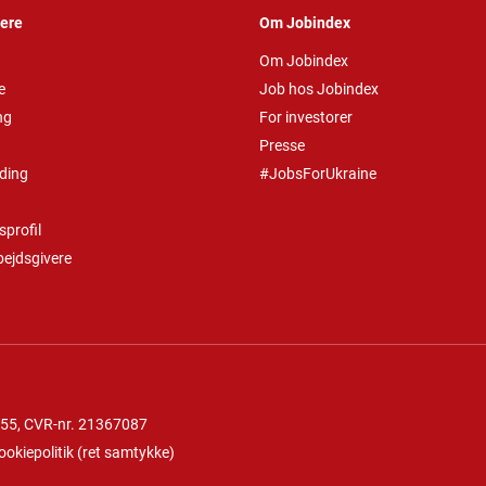
vere
Om Jobindex
Om Jobindex
e
Job hos Jobindex
ng
For investorer
Presse
ding
#JobsForUkraine
profil
bejdsgivere
 55
, CVR-nr. 21367087
ookiepolitik
(
ret samtykke
)