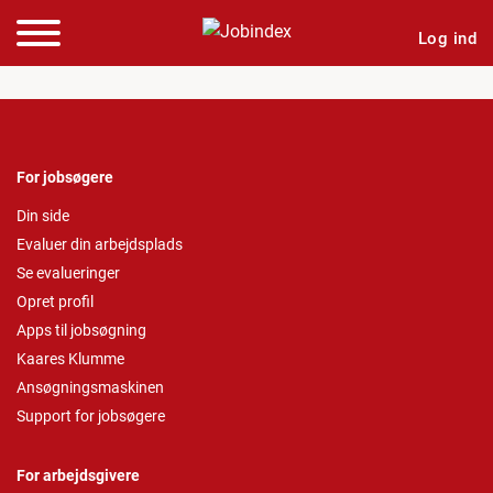
Log ind
For jobsøgere
Din side
Evaluer din arbejdsplads
Se evalueringer
Opret profil
Apps til jobsøgning
Kaares Klumme
Ansøgningsmaskinen
Support for jobsøgere
For arbejdsgivere