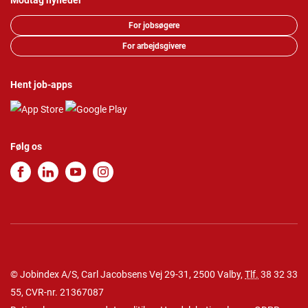
Modtag nyheder
For jobsøgere
For arbejdsgivere
Hent job-apps
Følg os
© Jobindex A/S, Carl Jacobsens Vej 29-31, 2500 Valby,
Tlf.
38 32 33
55
, CVR-nr. 21367087