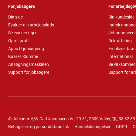
For jobsøgere
For arbejdsgi
Din side
Din kundeside
Evaluer din arbejdsplads
Indryk annonc
Se evalueringer
Jobannonceri
Opret profil
Rekruttering
Apps til jobsøgning
Employer bran
Kaares Klumme
International
Ansøgningsmaskinen
Se virksomheds
Support for jobsøgere
Support for ar
© Jobindex A/S, Carl Jacobsens Vej 29-31, 2500 Valby,
Tlf.
38 32 33
Betingelser og persondatapolitik
Handelsbetingelser
GDPR
C