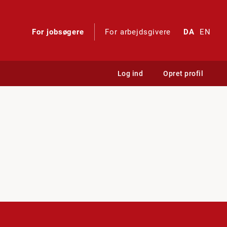
For jobsøgere
For arbejdsgivere
DA
EN
Log ind
Opret profil