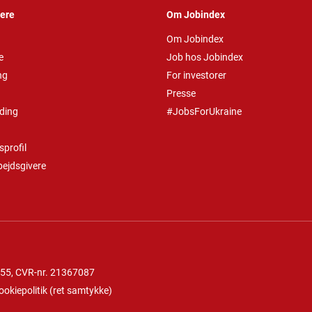
vere
Om Jobindex
Om Jobindex
e
Job hos Jobindex
ng
For investorer
Presse
ding
#JobsForUkraine
profil
bejdsgivere
 55
, CVR-nr. 21367087
ookiepolitik
(
ret samtykke
)