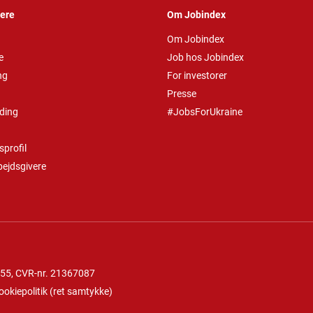
vere
Om Jobindex
Om Jobindex
e
Job hos Jobindex
ng
For investorer
Presse
ding
#JobsForUkraine
profil
bejdsgivere
 55
, CVR-nr. 21367087
ookiepolitik
(
ret samtykke
)