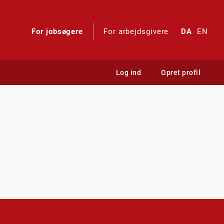
For jobsøgere
For arbejdsgivere
DA
EN
Log ind
Opret profil