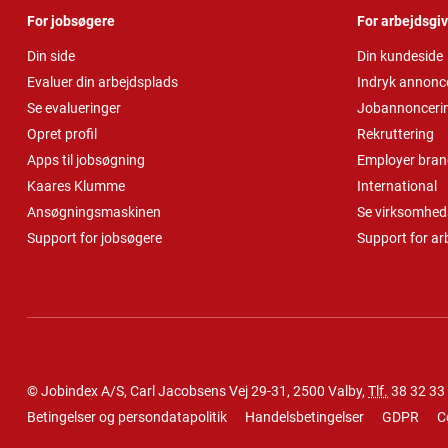
For jobsøgere
For arbejdsgi
Din side
Din kundeside
Evaluer din arbejdsplads
Indryk annonc
Se evalueringer
Jobannonceri
Opret profil
Rekruttering
Apps til jobsøgning
Employer bran
Kaares Klumme
International
Ansøgningsmaskinen
Se virksomheds
Support for jobsøgere
Support for ar
© Jobindex A/S, Carl Jacobsens Vej 29-31, 2500 Valby,
Tlf.
38 32 33
Betingelser og persondatapolitik
Handelsbetingelser
GDPR
C