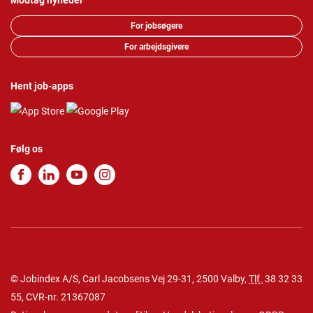
Modtag nyheder
For jobsøgere
For arbejdsgivere
Hent job-apps
Følg os
© Jobindex A/S, Carl Jacobsens Vej 29-31, 2500 Valby,
Tlf.
38 32 33
55
, CVR-nr. 21367087