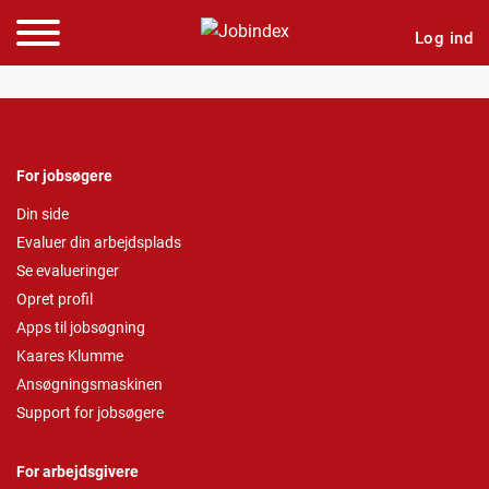
Log ind
For jobsøgere
Din side
Evaluer din arbejdsplads
Se evalueringer
Opret profil
Apps til jobsøgning
Kaares Klumme
Ansøgningsmaskinen
Support for jobsøgere
For arbejdsgivere