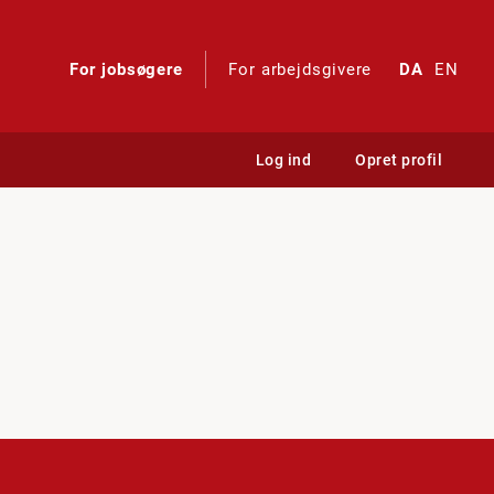
For jobsøgere
For arbejdsgivere
DA
EN
Log ind
Opret profil