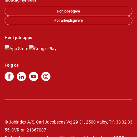
Modtag nyheder
For jobsøgere
For arbejdsgivere
Hent job-apps
Følg os
© Jobindex A/S, Carl Jacobsens Vej 29-31, 2500 Valby,
Tlf.
38 32 33
55
, CVR-nr. 21367087