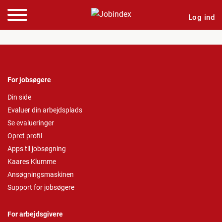
Log ind
For jobsøgere
Din side
Evaluer din arbejdsplads
Se evalueringer
Opret profil
Apps til jobsøgning
Kaares Klumme
Ansøgningsmaskinen
Support for jobsøgere
For arbejdsgivere