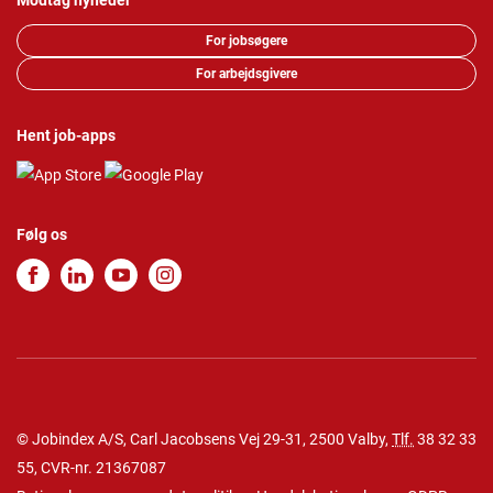
Modtag nyheder
For jobsøgere
For arbejdsgivere
Hent job-apps
Følg os
© Jobindex A/S, Carl Jacobsens Vej 29-31, 2500 Valby,
Tlf.
38 32 33
55
, CVR-nr. 21367087