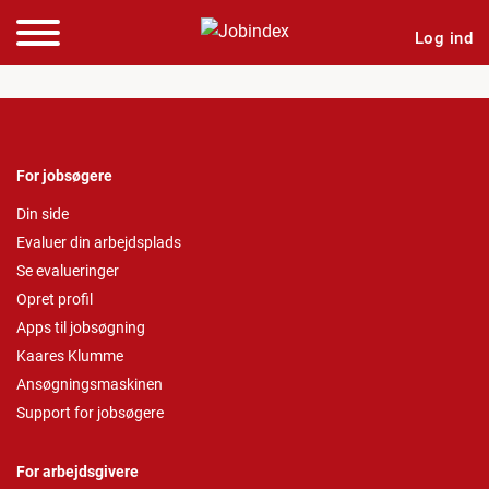
Log ind
For jobsøgere
Din side
Evaluer din arbejdsplads
Se evalueringer
Opret profil
Apps til jobsøgning
Kaares Klumme
Ansøgningsmaskinen
Support for jobsøgere
For arbejdsgivere