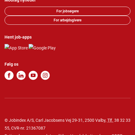
Modtag nyheder
For jobsøgere
For arbejdsgivere
Hent job-apps
Følg os
© Jobindex A/S, Carl Jacobsens Vej 29-31, 2500 Valby,
Tlf.
38 32 33
55
, CVR-nr. 21367087