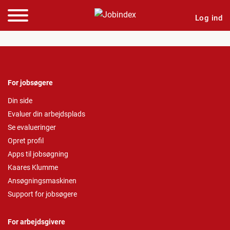
Log ind
For jobsøgere
Din side
Evaluer din arbejdsplads
Se evalueringer
Opret profil
Apps til jobsøgning
Kaares Klumme
Ansøgningsmaskinen
Support for jobsøgere
For arbejdsgivere