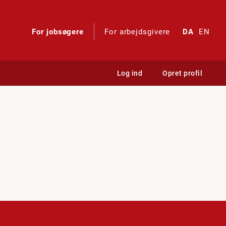
For jobsøgere
For arbejdsgivere
DA
EN
Log ind
Opret profil