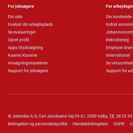
For jobsøgere
For arbejdsgi
Din side
Din kundeside
Evaluer din arbejdsplads
Indryk annonc
Se evalueringer
Jobannonceri
Opret profil
Rekruttering
Apps til jobsøgning
Employer bran
Kaares Klumme
International
Ansøgningsmaskinen
Se virksomheds
Support for jobsøgere
Support for ar
© Jobindex A/S, Carl Jacobsens Vej 29-31, 2500 Valby,
Tlf.
38 32 33
Betingelser og persondatapolitik
Handelsbetingelser
GDPR
C