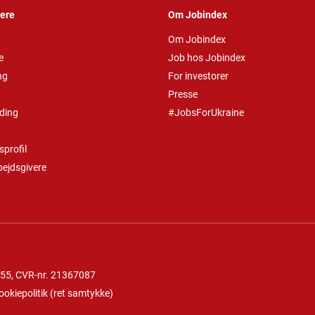
vere
Om Jobindex
Om Jobindex
e
Job hos Jobindex
ng
For investorer
Presse
ding
#JobsForUkraine
profil
bejdsgivere
 55
, CVR-nr. 21367087
ookiepolitik
(
ret samtykke
)