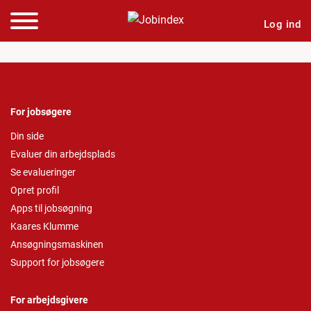
Log ind
For jobsøgere
Din side
Evaluer din arbejdsplads
Se evalueringer
Opret profil
Apps til jobsøgning
Kaares Klumme
Ansøgningsmaskinen
Support for jobsøgere
For arbejdsgivere