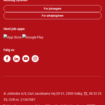
Modtag nyheder
For jobsøgere
For arbejdsgivere
Hent job-apps
Følg os
© Jobindex A/S, Carl Jacobsens Vej 29-31, 2500 Valby,
Tlf.
38 32 33
55
, CVR-nr. 21367087