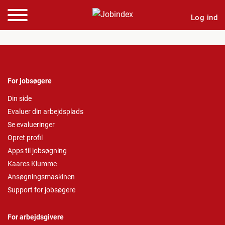
Log ind
For jobsøgere
Din side
Evaluer din arbejdsplads
Se evalueringer
Opret profil
Apps til jobsøgning
Kaares Klumme
Ansøgningsmaskinen
Support for jobsøgere
For arbejdsgivere