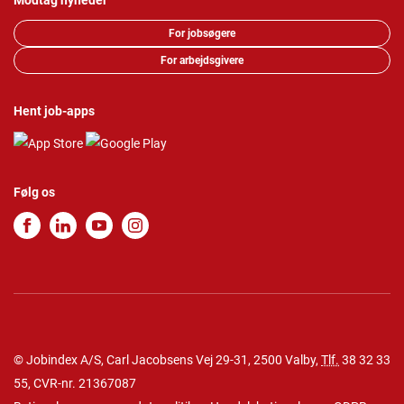
Modtag nyheder
For jobsøgere
For arbejdsgivere
Hent job-apps
Følg os
© Jobindex A/S, Carl Jacobsens Vej 29-31, 2500 Valby,
Tlf.
38 32 33
55
, CVR-nr. 21367087