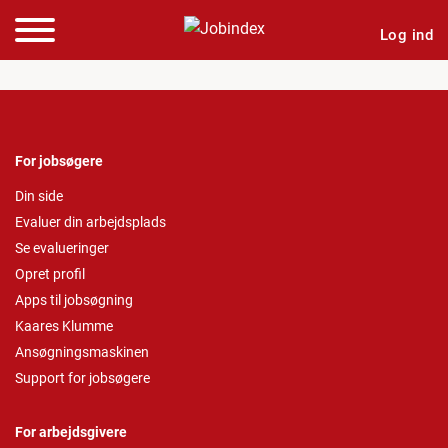
Log ind
For jobsøgere
Din side
Evaluer din arbejdsplads
Se evalueringer
Opret profil
Apps til jobsøgning
Kaares Klumme
Ansøgningsmaskinen
Support for jobsøgere
For arbejdsgivere