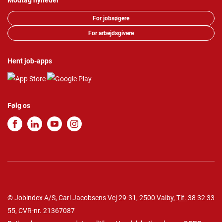
Modtag nyheder
For jobsøgere
For arbejdsgivere
Hent job-apps
Følg os
© Jobindex A/S, Carl Jacobsens Vej 29-31, 2500 Valby,
Tlf.
38 32 33
55
, CVR-nr. 21367087