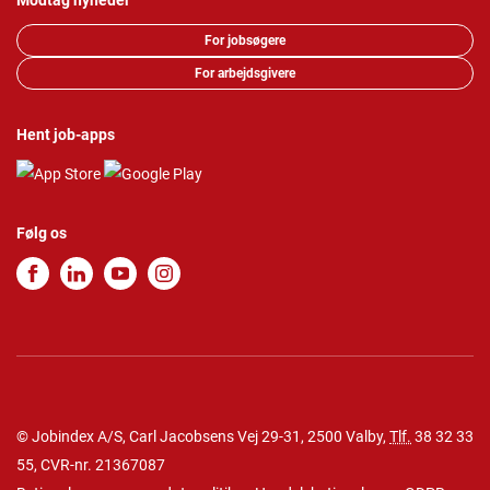
Modtag nyheder
For jobsøgere
For arbejdsgivere
Hent job-apps
Følg os
© Jobindex A/S, Carl Jacobsens Vej 29-31, 2500 Valby,
Tlf.
38 32 33
55
, CVR-nr. 21367087