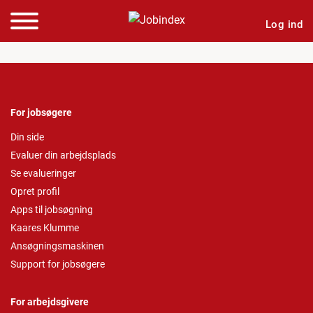
Log ind
For jobsøgere
Din side
Evaluer din arbejdsplads
Se evalueringer
Opret profil
Apps til jobsøgning
Kaares Klumme
Ansøgningsmaskinen
Support for jobsøgere
For arbejdsgivere