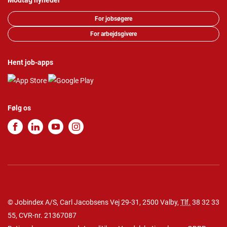
Modtag nyheder
For jobsøgere
For arbejdsgivere
Hent job-apps
Følg os
© Jobindex A/S, Carl Jacobsens Vej 29-31, 2500 Valby,
Tlf.
38 32 33
55
, CVR-nr. 21367087