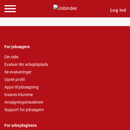
Log ind
For jobsøgere
Din side
Evaluer din arbejdsplads
Se evalueringer
Opret profil
Apps til jobsøgning
Kaares Klumme
Ansøgningsmaskinen
Support for jobsøgere
For arbejdsgivere