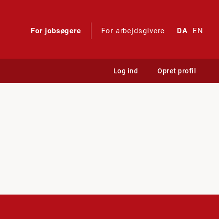
For jobsøgere
For arbejdsgivere
DA
EN
Log ind
Opret profil