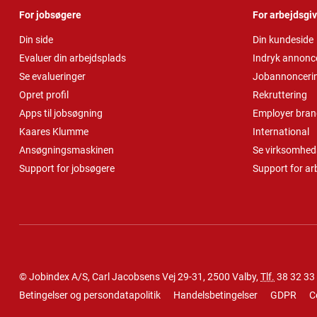
For jobsøgere
For arbejdsgi
Din side
Din kundeside
Evaluer din arbejdsplads
Indryk annonc
Se evalueringer
Jobannonceri
Opret profil
Rekruttering
Apps til jobsøgning
Employer bran
Kaares Klumme
International
Ansøgningsmaskinen
Se virksomheds
Support for jobsøgere
Support for ar
© Jobindex A/S, Carl Jacobsens Vej 29-31, 2500 Valby,
Tlf.
38 32 33
Betingelser og persondatapolitik
Handelsbetingelser
GDPR
C