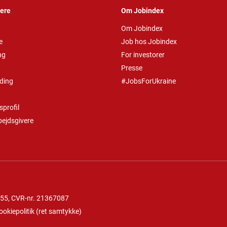
vere
Om Jobindex
Om Jobindex
e
Job hos Jobindex
ng
For investorer
Presse
ding
#JobsForUkraine
profil
bejdsgivere
 55
, CVR-nr. 21367087
ookiepolitik
(
ret samtykke
)