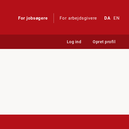
For jobsøgere
For arbejdsgivere
DA
EN
Log ind
Opret profil