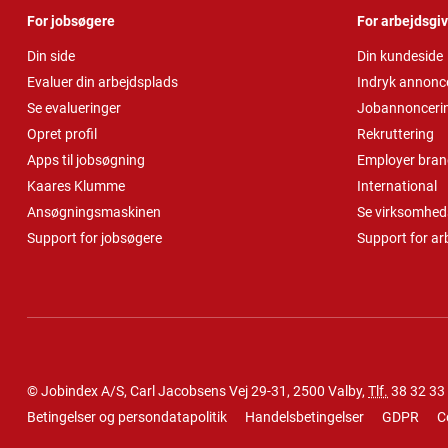
For jobsøgere
For arbejdsgi
Din side
Din kundeside
Evaluer din arbejdsplads
Indryk annonc
Se evalueringer
Jobannonceri
Opret profil
Rekruttering
Apps til jobsøgning
Employer bran
Kaares Klumme
International
Ansøgningsmaskinen
Se virksomheds
Support for jobsøgere
Support for ar
© Jobindex A/S, Carl Jacobsens Vej 29-31, 2500 Valby,
Tlf.
38 32 33
Betingelser og persondatapolitik
Handelsbetingelser
GDPR
C