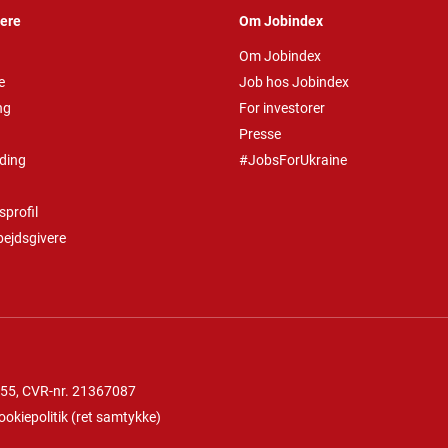
vere
Om Jobindex
Om Jobindex
e
Job hos Jobindex
ng
For investorer
Presse
ding
#JobsForUkraine
profil
bejdsgivere
 55
, CVR-nr. 21367087
ookiepolitik
(
ret samtykke
)