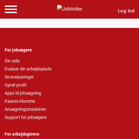
Log ind
For jobsøgere
Din side
Evaluer din arbejdsplads
Se evalueringer
Opret profil
Apps til jobsøgning
Kaares Klumme
Ansøgningsmaskinen
Support for jobsøgere
For arbejdsgivere