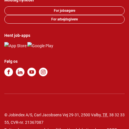
Modtag nyheder
For jobsøgere
For arbejdsgivere
Hent job-apps
Følg os
© Jobindex A/S, Carl Jacobsens Vej 29-31, 2500 Valby,
Tlf.
38 32 33
55
, CVR-nr. 21367087