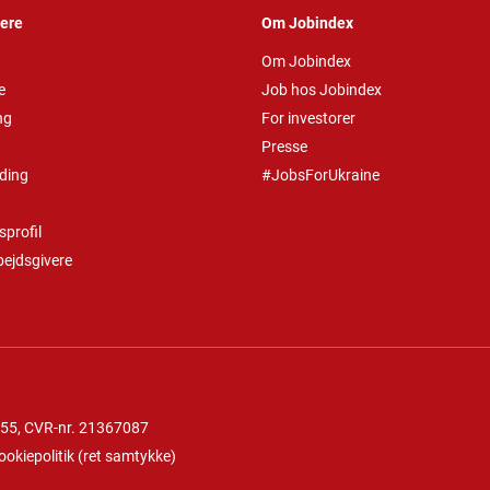
vere
Om Jobindex
Om Jobindex
e
Job hos Jobindex
ng
For investorer
Presse
ding
#JobsForUkraine
profil
bejdsgivere
 55
, CVR-nr. 21367087
ookiepolitik
(
ret samtykke
)