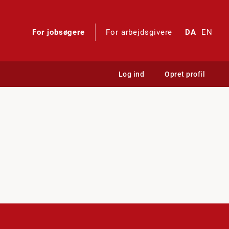
For jobsøgere
For arbejdsgivere
DA
EN
Log ind
Opret profil