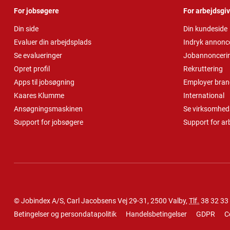
For jobsøgere
For arbejdsgi
Din side
Din kundeside
Evaluer din arbejdsplads
Indryk annonc
Se evalueringer
Jobannonceri
Opret profil
Rekruttering
Apps til jobsøgning
Employer bran
Kaares Klumme
International
Ansøgningsmaskinen
Se virksomheds
Support for jobsøgere
Support for ar
© Jobindex A/S, Carl Jacobsens Vej 29-31, 2500 Valby,
Tlf.
38 32 33
Betingelser og persondatapolitik
Handelsbetingelser
GDPR
C