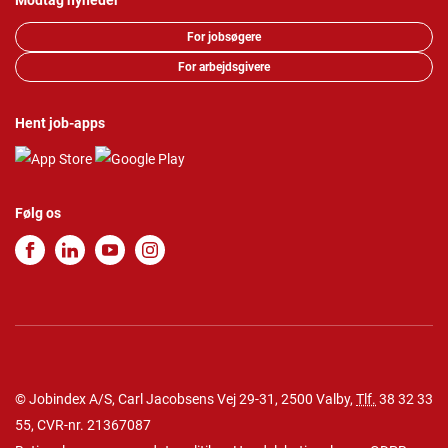
Modtag nyheder
For jobsøgere
For arbejdsgivere
Hent job-apps
Følg os
© Jobindex A/S, Carl Jacobsens Vej 29-31, 2500 Valby,
Tlf.
38 32 33
55
, CVR-nr. 21367087