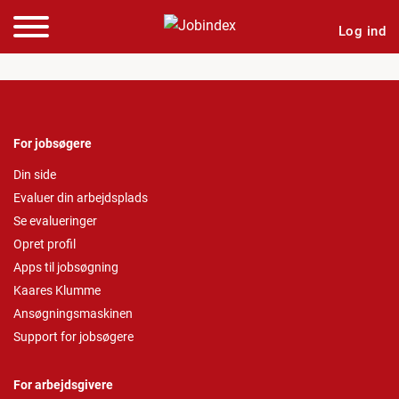
Log ind
For jobsøgere
Din side
Evaluer din arbejdsplads
Se evalueringer
Opret profil
Apps til jobsøgning
Kaares Klumme
Ansøgningsmaskinen
Support for jobsøgere
For arbejdsgivere