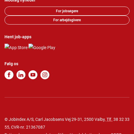
Modtag nyheder
For jobsøgere
For arbejdsgivere
Hent job-apps
Følg os
© Jobindex A/S, Carl Jacobsens Vej 29-31, 2500 Valby,
Tlf.
38 32 33
55
, CVR-nr. 21367087