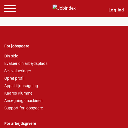
Log ind
For jobsøgere
Din side
Evaluer din arbejdsplads
Se evalueringer
Opret profil
Apps til jobsøgning
Kaares Klumme
Ansøgningsmaskinen
Support for jobsøgere
For arbejdsgivere