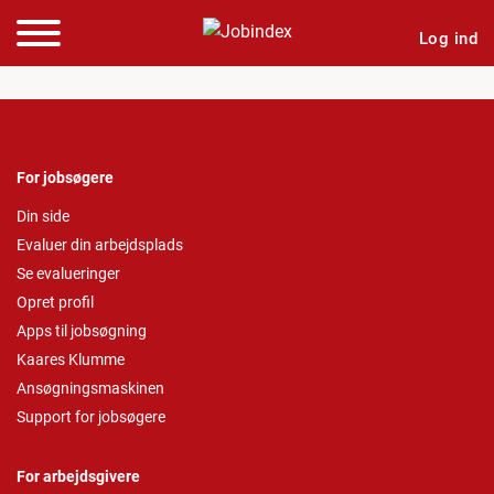
Log ind
For jobsøgere
Din side
Evaluer din arbejdsplads
Se evalueringer
Opret profil
Apps til jobsøgning
Kaares Klumme
Ansøgningsmaskinen
Support for jobsøgere
For arbejdsgivere