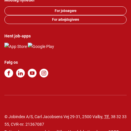
Modtag nyheder
For jobsøgere
For arbejdsgivere
Hent job-apps
Følg os
© Jobindex A/S, Carl Jacobsens Vej 29-31, 2500 Valby,
Tlf.
38 32 33
55
, CVR-nr. 21367087