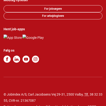
Modtag nyheder
For jobsøgere
For arbejdsgivere
Hent job-apps
Følg os
© Jobindex A/S, Carl Jacobsens Vej 29-31, 2500 Valby,
Tlf.
38 32 33
55
, CVR-nr. 21367087