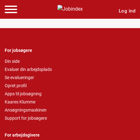
Log ind
For jobsøgere
Din side
Evaluer din arbejdsplads
Se evalueringer
Opret profil
Apps til jobsøgning
Kaares Klumme
Ansøgningsmaskinen
Support for jobsøgere
For arbejdsgivere