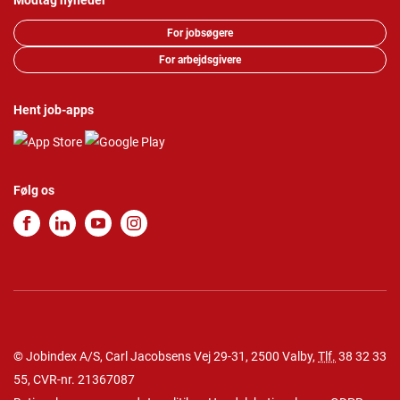
Modtag nyheder
For jobsøgere
For arbejdsgivere
Hent job-apps
Følg os
© Jobindex A/S, Carl Jacobsens Vej 29-31, 2500 Valby,
Tlf.
38 32 33
55
, CVR-nr. 21367087