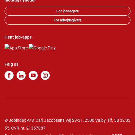
Modtag nyheder
For jobsøgere
For arbejdsgivere
Hent job-apps
Følg os
© Jobindex A/S, Carl Jacobsens Vej 29-31, 2500 Valby,
Tlf.
38 32 33
55
, CVR-nr. 21367087