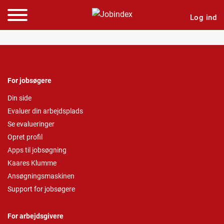
Log ind
For jobsøgere
Din side
Evaluer din arbejdsplads
Se evalueringer
Opret profil
Apps til jobsøgning
Kaares Klumme
Ansøgningsmaskinen
Support for jobsøgere
For arbejdsgivere