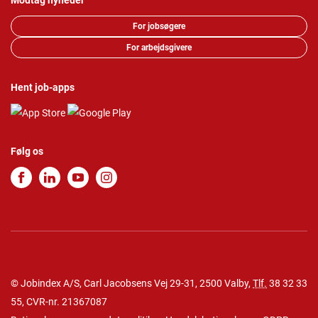
Modtag nyheder
For jobsøgere
For arbejdsgivere
Hent job-apps
Følg os
© Jobindex A/S, Carl Jacobsens Vej 29-31, 2500 Valby,
Tlf.
38 32 33
55
, CVR-nr. 21367087