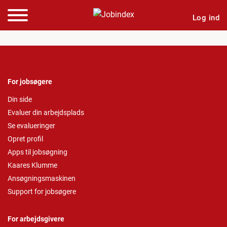
Log ind
For jobsøgere
Din side
Evaluer din arbejdsplads
Se evalueringer
Opret profil
Apps til jobsøgning
Kaares Klumme
Ansøgningsmaskinen
Support for jobsøgere
For arbejdsgivere