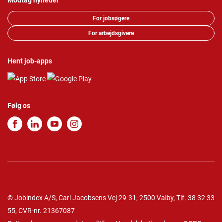
Modtag nyheder
For jobsøgere
For arbejdsgivere
Hent job-apps
Følg os
© Jobindex A/S, Carl Jacobsens Vej 29-31, 2500 Valby,
Tlf.
38 32 33
55
, CVR-nr. 21367087