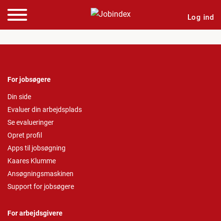
Log ind
For jobsøgere
Din side
Evaluer din arbejdsplads
Se evalueringer
Opret profil
Apps til jobsøgning
Kaares Klumme
Ansøgningsmaskinen
Support for jobsøgere
For arbejdsgivere