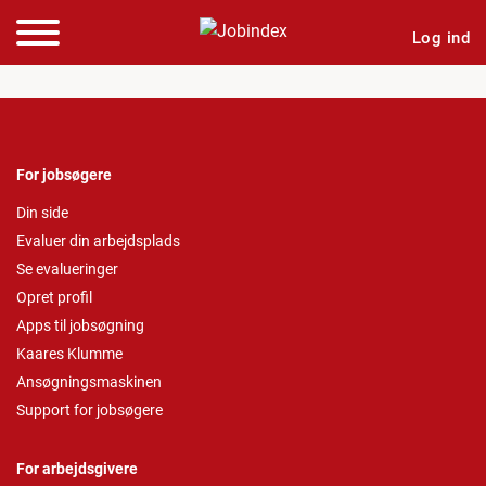
Log ind
For jobsøgere
Din side
Evaluer din arbejdsplads
Se evalueringer
Opret profil
Apps til jobsøgning
Kaares Klumme
Ansøgningsmaskinen
Support for jobsøgere
For arbejdsgivere