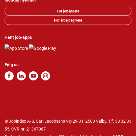
Modtag nyheder
For jobsøgere
For arbejdsgivere
Hent job-apps
Følg os
© Jobindex A/S, Carl Jacobsens Vej 29-31, 2500 Valby,
Tlf.
38 32 33
55
, CVR-nr. 21367087