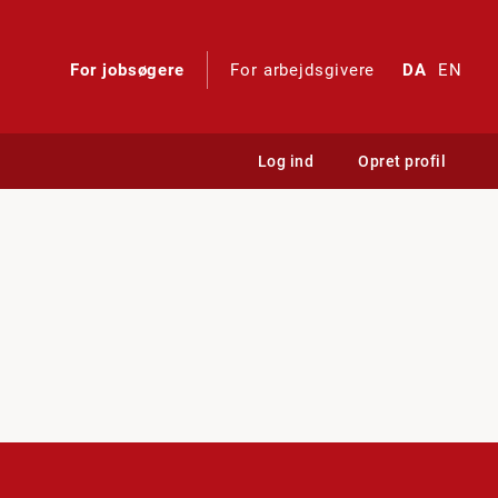
For jobsøgere
For arbejdsgivere
DA
EN
Log ind
Opret profil