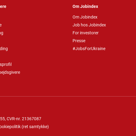
vere
Om Jobindex
Om Jobindex
e
Job hos Jobindex
ng
For investorer
Presse
ding
#JobsForUkraine
profil
bejdsgivere
 55
, CVR-nr. 21367087
ookiepolitik
(
ret samtykke
)