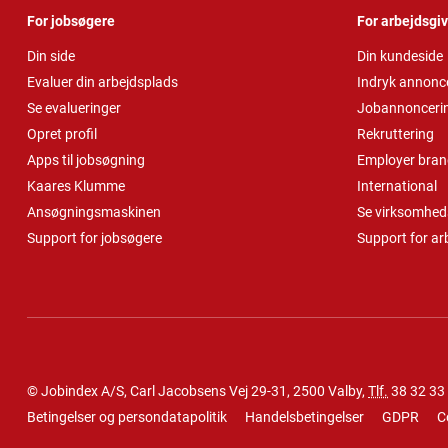
For jobsøgere
For arbejdsgi
Din side
Din kundeside
Evaluer din arbejdsplads
Indryk annonc
Se evalueringer
Jobannonceri
Opret profil
Rekruttering
Apps til jobsøgning
Employer bran
Kaares Klumme
International
Ansøgningsmaskinen
Se virksomheds
Support for jobsøgere
Support for ar
© Jobindex A/S, Carl Jacobsens Vej 29-31, 2500 Valby,
Tlf.
38 32 33
Betingelser og persondatapolitik
Handelsbetingelser
GDPR
C