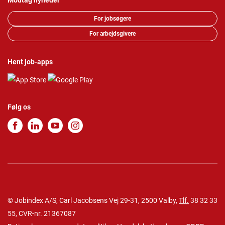
Modtag nyheder
For jobsøgere
For arbejdsgivere
Hent job-apps
Følg os
© Jobindex A/S, Carl Jacobsens Vej 29-31, 2500 Valby,
Tlf.
38 32 33
55
, CVR-nr. 21367087