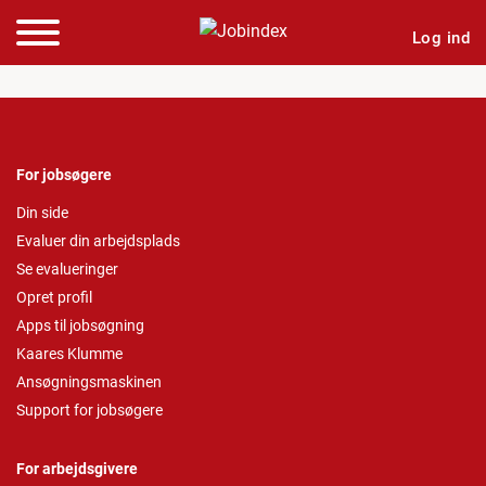
Log ind
For jobsøgere
Din side
Evaluer din arbejdsplads
Se evalueringer
Opret profil
Apps til jobsøgning
Kaares Klumme
Ansøgningsmaskinen
Support for jobsøgere
For arbejdsgivere