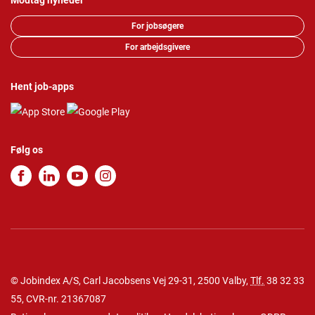
Modtag nyheder
For jobsøgere
For arbejdsgivere
Hent job-apps
Følg os
© Jobindex A/S, Carl Jacobsens Vej 29-31, 2500 Valby,
Tlf.
38 32 33
55
, CVR-nr. 21367087