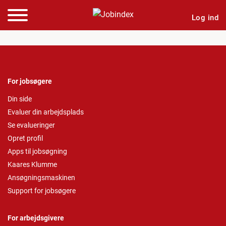
Log ind
For jobsøgere
Din side
Evaluer din arbejdsplads
Se evalueringer
Opret profil
Apps til jobsøgning
Kaares Klumme
Ansøgningsmaskinen
Support for jobsøgere
For arbejdsgivere