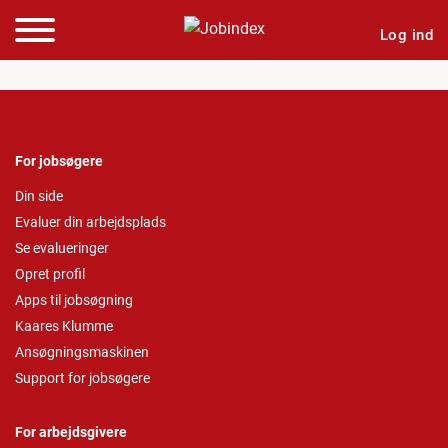
Log ind
For jobsøgere
Din side
Evaluer din arbejdsplads
Se evalueringer
Opret profil
Apps til jobsøgning
Kaares Klumme
Ansøgningsmaskinen
Support for jobsøgere
For arbejdsgivere