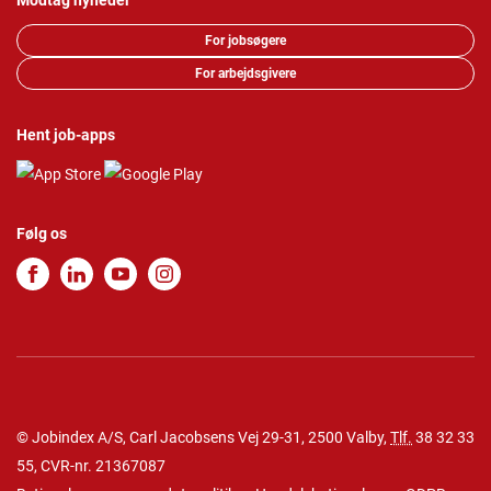
Modtag nyheder
For jobsøgere
For arbejdsgivere
Hent job-apps
Følg os
© Jobindex A/S, Carl Jacobsens Vej 29-31, 2500 Valby,
Tlf.
38 32 33
55
, CVR-nr. 21367087