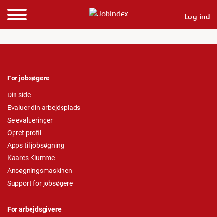
Log ind
For jobsøgere
Din side
Evaluer din arbejdsplads
Se evalueringer
Opret profil
Apps til jobsøgning
Kaares Klumme
Ansøgningsmaskinen
Support for jobsøgere
For arbejdsgivere