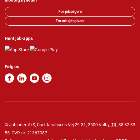
Modtag nyheder
For jobsøgere
For arbejdsgivere
Hent job-apps
Følg os
© Jobindex A/S, Carl Jacobsens Vej 29-31, 2500 Valby,
Tlf.
38 32 33
55
, CVR-nr. 21367087