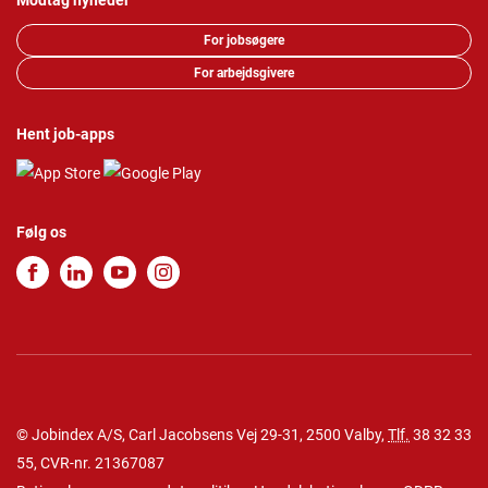
Modtag nyheder
For jobsøgere
For arbejdsgivere
Hent job-apps
Følg os
© Jobindex A/S, Carl Jacobsens Vej 29-31, 2500 Valby,
Tlf.
38 32 33
55
, CVR-nr. 21367087