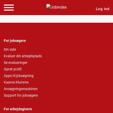
Log ind
For jobsøgere
Din side
Evaluer din arbejdsplads
Se evalueringer
Opret profil
Apps til jobsøgning
Kaares Klumme
Ansøgningsmaskinen
Support for jobsøgere
For arbejdsgivere