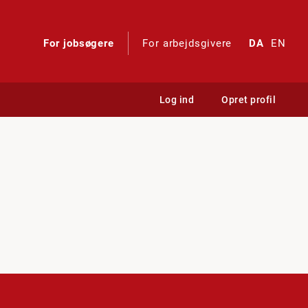
For jobsøgere
For arbejdsgivere
DA
EN
Log ind
Opret profil