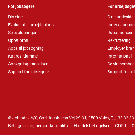
For jobsøgere
For arbejdsgi
Din side
Din kundeside
Evaluer din arbejdsplads
Indryk annonc
Se evalueringer
Jobannonceri
Opret profil
Rekruttering
Apps til jobsøgning
Employer bran
Kaares Klumme
International
Ansøgningsmaskinen
Se virksomheds
Support for jobsøgere
Support for ar
© Jobindex A/S, Carl Jacobsens Vej 29-31, 2500 Valby,
Tlf.
38 32 33
Betingelser og persondatapolitik
Handelsbetingelser
GDPR
C