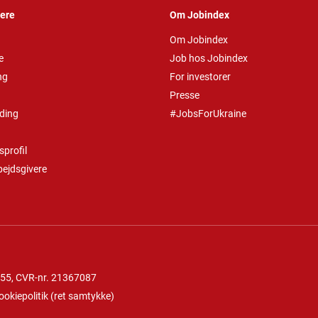
vere
Om Jobindex
Om Jobindex
e
Job hos Jobindex
ng
For investorer
Presse
ding
#JobsForUkraine
profil
bejdsgivere
 55
, CVR-nr. 21367087
ookiepolitik
(
ret samtykke
)