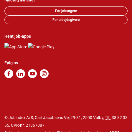
Modtag nyheder
For jobsøgere
For arbejdsgivere
Hent job-apps
Følg os
© Jobindex A/S, Carl Jacobsens Vej 29-31, 2500 Valby,
Tlf.
38 32 33
55
, CVR-nr. 21367087