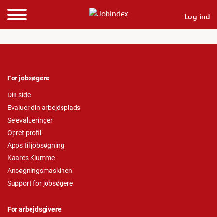
Log ind
For jobsøgere
Din side
Evaluer din arbejdsplads
Se evalueringer
Opret profil
Apps til jobsøgning
Kaares Klumme
Ansøgningsmaskinen
Support for jobsøgere
For arbejdsgivere