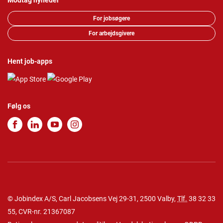
Modtag nyheder
For jobsøgere
For arbejdsgivere
Hent job-apps
Følg os
© Jobindex A/S, Carl Jacobsens Vej 29-31, 2500 Valby,
Tlf.
38 32 33
55
, CVR-nr. 21367087