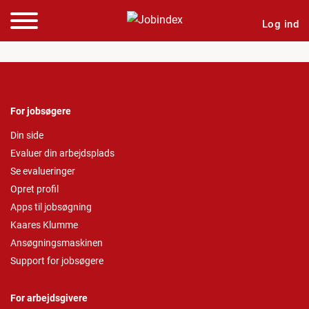
Log ind
For jobsøgere
Din side
Evaluer din arbejdsplads
Se evalueringer
Opret profil
Apps til jobsøgning
Kaares Klumme
Ansøgningsmaskinen
Support for jobsøgere
For arbejdsgivere